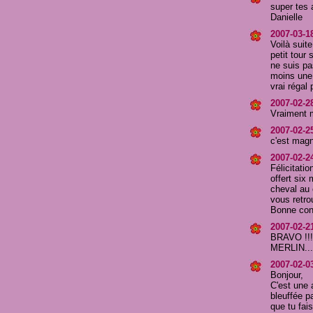
super tes 
Danielle
2007-03-1
Voilà suit
petit tour
ne suis pa
moins une 
vrai régal
2007-02-2
Vraiment m
2007-02-2
c'est magni
2007-02-2
Félicitati
offert six
cheval au 
vous retro
Bonne cont
2007-02-2
BRAVO !!
MERLIN..
2007-02-03
Bonjour,
C'est une 
bleuffée pa
que tu fai