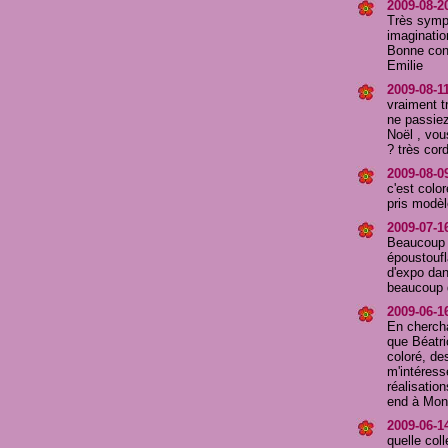
2009-08-20
Très sympa
imagination
Bonne con
Emilie
2009-08-1
vraiment t
ne passiez
Noël , vou
? très cor
2009-08-09
c'est colo
pris modèl
2009-07-1
Beaucoup d
époustoufl
d'expo dan
beaucoup 
2009-06-1
En chercha
que Béatri
coloré, de
m'intéress
réalisatio
end à Mont
2009-06-14
quelle col