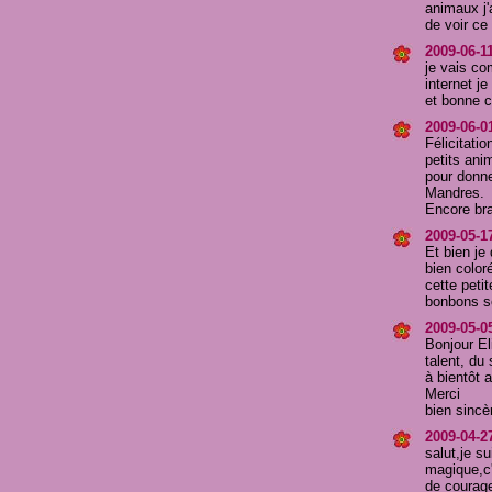
animaux j'
de voir ce 
2009-06-11
je vais co
internet je
et bonne c
2009-06-0
Félicitatio
petits ani
pour donne
Mandres.
Encore br
2009-05-17
Et bien je 
bien color
cette petit
bonbons so
2009-05-0
Bonjour El
talent, du 
à bientôt 
Merci
bien sincè
2009-04-2
salut,je s
magique,c'
de courage