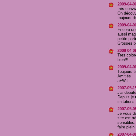
2009-04-06
très convi
On découv
toujours d
2009-04-0
Encore une
aussi mag
petite parti
Grosses bi
2009-04-06
Très color
bien!!!
2009-04-06
Toujours t
Amitiés
a+Wit
2007-05-15
J'ai débuté
Depuis je 
imitations
2007-05-0
Je vous dé
site est t
sensibles.
faire plei
2007-04-0