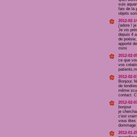
suis aquar
fais de la
objets son
2012-02-1
j'adore ! j
Je vis prè
depuis 4 a
de poésie,
apporté de
mimi
2012-02-09
ce que vou
vos créat
patients,m
2012-02-
Bonjour, f
de tendres
même sculp
contact.
2012-02-01
bonjour
je chercha
c'est vrai
vous êtes 
dommage. j
2012-01-29