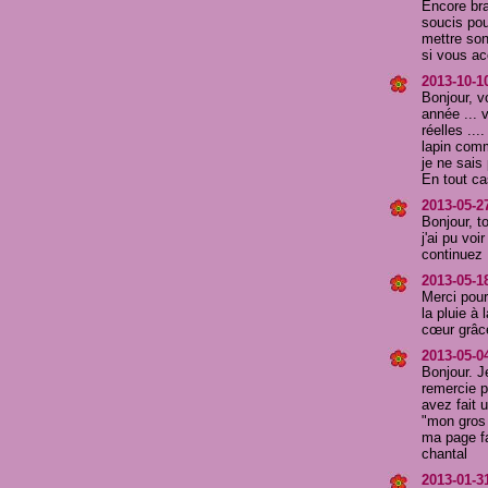
Encore bra
soucis pou
mettre son
si vous ac
2013-10-1
Bonjour, v
année ... 
réelles ...
lapin comm
je ne sais
En tout ca
2013-05-2
Bonjour, t
j'ai pu voi
continuez .
2013-05-18
Merci pour
la pluie à 
cœur grâce
2013-05-04
Bonjour. Je
remercie 
avez fait u
"mon gros 
ma page f
chantal
2013-01-3