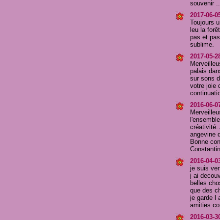
souvenir ..
2017-06-0
Toujours u
leu la for
pas et pas
sublime.
2017-05-2
Merveilleu
palais dans
sur sons d
votre joie
continuati
2016-06-0
Merveilleu
l'ensemble
créativité
angevine d
Bonne cont
Constanti
2016-04-03
je suis ve
j ai decou
belles cho
que des ch
je garde l
amities co
2016-03-30