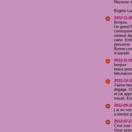
Recevez me
Brigitte 
2012-11-26
Bonjour,
Un grand M
correspond
sérieux dan
carte. Enf
personne.
Bonne cont
A bientôt
2012-11-01
bonjour
bravo pour 
félicitation
2012-10-19
J'aime bea
dégage. On
et j'ai app
travail. E
2012-09-1
j ai vu vo
a bientot 
2012-07-27
C'est tout
Vous avez 