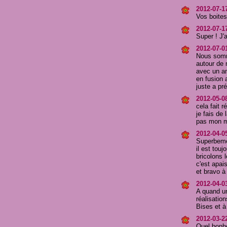
2012-07-1
Vos boites
2012-07-17
Super ! J
2012-07-0
Nous somme
autour de 
avec un ami
en fusion 
juste a pr
2012-05-0
cela fait r
je fais de
pas mon m
2012-04-0
Superbemen
il est tou
bricolons 
c'est apai
et bravo à
2012-04-0
A quand un
réalisatio
Bises et à
2012-03-22
Quel bonhe