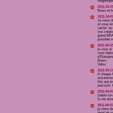
magnifique
2011-10-1
Bravo et b
2011-10-0
Je viens d
et vous en
vache" au 
vos créati
grand BRA
possible v
2011-09-25
je vous ai
vous faite
d’Étampes
Bravo.
Valou
2011-09-1
A chaque f
sincèremen
fois que je
parcourir.
2011-09-07
j'adore to
tu me donn
2011-09-0
je viens de
régal de v