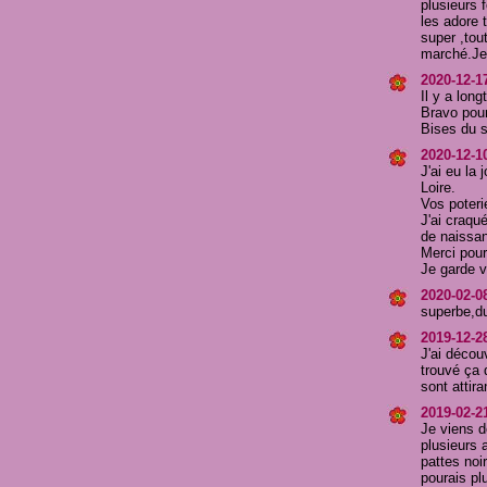
plusieurs 
les adore t
super ,tou
marché.Je 
2020-12-1
Il y a lon
Bravo pour
Bises du 
2020-12-1
J'ai eu la
Loire.
Vos poteri
J'ai craqu
de naissa
Merci pour 
Je garde v
2020-02-0
superbe,du
2019-12-2
J'ai découv
trouvé ça 
sont attira
2019-02-2
Je viens d
plusieurs 
pattes noi
pourais pl