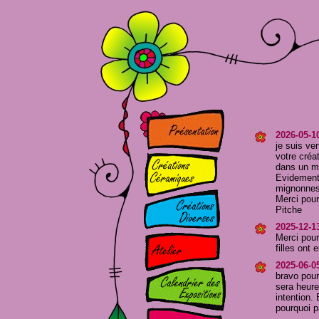
2026-05-1
je suis ve
votre créa
dans un m
Evidement 
mignonnes
Merci pour 
Pitche
2025-12-1
Merci pour
filles ont 
2025-06-05
bravo pour
sera heure
intention.
pourquoi p