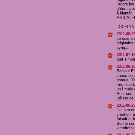
j'adore les
gâtée ave
à bientôt
AMICALE
JOCELYN
2011-08-03
Je suis un
originales 
sympa.
2011-07-19
tout simpl
2011-06-2
Bonjour El
chose de c
poterie. J'
très bien f
un ! mais 
Pour comme
utiliser d
2011-06-2
J'ai bcp e
création m
faisait et 
Bonne cont
viendrai vo