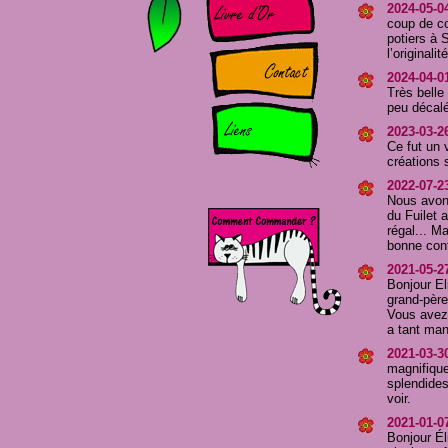
2024-05-0
coup de c
potiers à S
l’originali
2024-04-0
Très belle
peu décalée
2023-03-26
Ce fut un v
créations s
2022-07-2
Nous avons
du Fuilet 
régal... Ma
bonne cont
2021-05-2
Bonjour E
grand-père
Vous avez 
a tant ma
2021-03-30
magnifique
splendides
voir.
2021-01-07
Bonjour Él