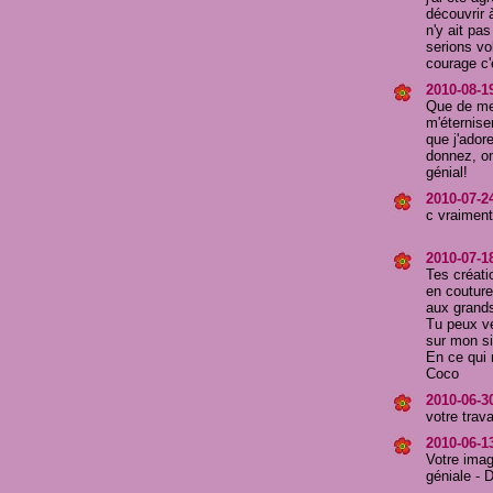
découvrir 
n'y ait pa
serions vo
courage c'
2010-08-1
Que de mer
m'éternise
que j'ador
donnez, on
génial!
2010-07-24
c vraiment
2010-07-18
Tes créati
en couture
aux grands
Tu peux ve
sur mon si
En ce qui 
Coco
2010-06-30
votre trav
2010-06-13
Votre imag
géniale - 