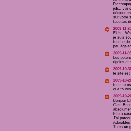
l'accompagn
joli... J'
décider en
sur votre 
facettes d
2009-11-20
EUh....Waho
je suis so
touche de r
peu égaleme
2009-11-03
Les poteri
rigolos et
2009-10-3
le site es
2009-10-28
ton site e
que toutes 
2009-10-20
Bonjour El
C'est Brig
absolument
Elle a rais
J'ai parcou
Adorables 
Tu es un g