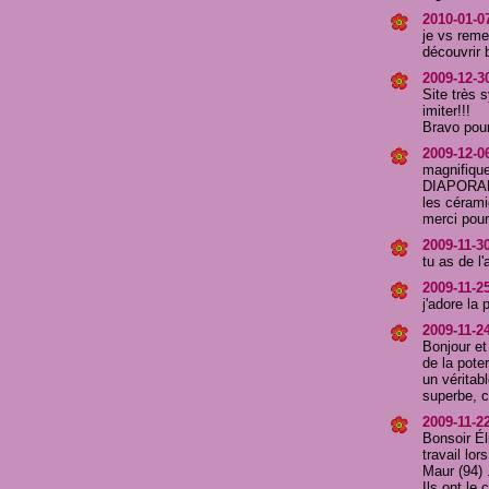
2010-01-07
je vs reme
découvrir
2009-12-30
Site très 
imiter!!!
Bravo pour 
2009-12-06
magnifique
DIAPORAMA 
les cérami
merci pour 
2009-11-30 
tu as de l'
2009-11-25
j'adore la p
2009-11-2
Bonjour et
de la poter
un véritab
superbe, c
2009-11-2
Bonsoir Él
travail lor
Maur (94) 
Ils ont le