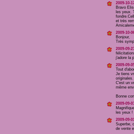
2009-10-17
Bravo Elis
les yeux. 
fondre.Cel
et très re
Amicaleme
2009-10-0
Bonjour,
Très sympa
2009-09-23
félicitatio
j'adore la 
2009-09-05
Tout d'abo
Je tiens vr
originales.
C'est un v
même envi
Bonne cont
2009-09-03
Magnifique 
les yeux ! 
2009-09-0
Superbe, q
de vente e