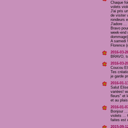
Chaque foi
volets viol
J'ai pris 
de visiter 
rondeurs e
J'adore ..
Bravo pour
week-end (
dommage)
A samedi 
Florence (
2016-03-2
BRAVO, ton
2016-03-2
Coucou Eli
Tes créati
je garde p
2016-01-1
Salut Elis
variées! w
fleurs" et 
et au plaisi
2016-01-07
Bonjour ..
violets ...
faites est
2015-09-12