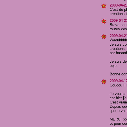
2009-04-21
C'est de p
créations 
2009-04-2
Bravo pour
toutes ces
2009-04-2
Waouhhhhh 
Je suis co
créations,
par hasard
Je suis de
objets.
Bonne conti
2009-04-17
Coucou !!!
Je voulai
car hier j
C'est vrai
Depuis que 
que je vai
MERCI pour
et pour ces