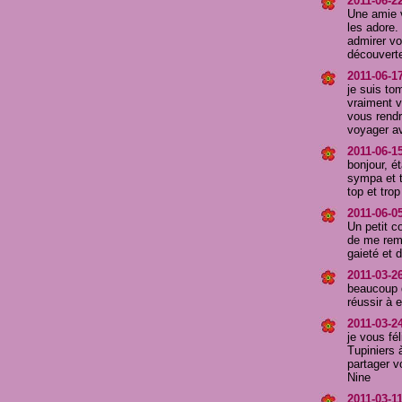
2011-06-2
Une amie v
les adore. 
admirer vo
découvert
2011-06-17
je suis to
vraiment v
vous rendr
voyager av
2011-06-15
bonjour, é
sympa et tr
top et tro
2011-06-05
Un petit c
de me reme
gaieté et 
2011-03-26
beaucoup d
réussir à e
2011-03-24
je vous fé
Tupiniers 
partager v
Nine
2011-03-1