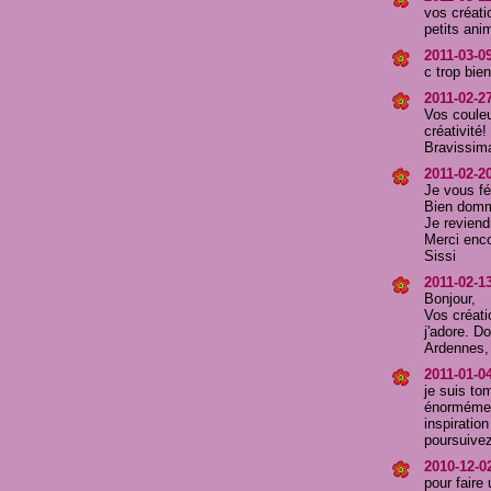
vos créati
petits ani
2011-03-09
c trop bien
2011-02-2
Vos couleu
créativité!
Bravissim
2011-02-20
Je vous fél
Bien domma
Je reviendr
Merci enc
Sissi
2011-02-1
Bonjour,
Vos créati
j'adore. D
Ardennes, 
2011-01-0
je suis to
énormément
inspiratio
poursuive
2010-12-0
pour faire 