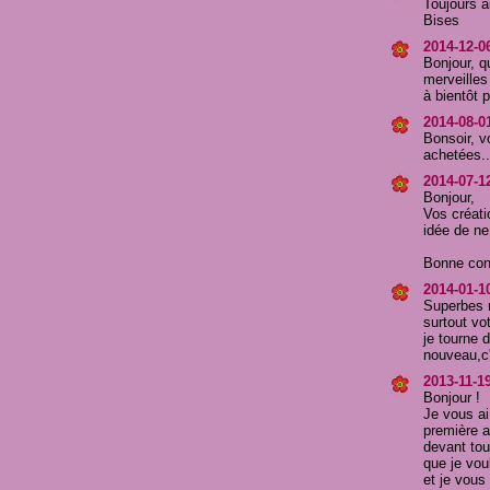
Toujours a
Bises
2014-12-06
Bonjour, q
merveille
à bientôt 
2014-08-0
Bonsoir, v
achetées..
2014-07-12
Bonjour,
Vos créati
idée de ne 
Bonne cont
2014-01-10
Superbes r
surtout vot
je tourne 
nouveau,c'
2013-11-19
Bonjour !
Je vous ai 
première 
devant tou
que je voul
et je vous