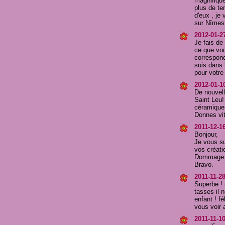
magnifique
plus de te
d'eux , je
sur Nîmes. 
2012-01-27
Je fais de
ce que vou
correspond
suis dans 
pour votre 
2012-01-1
De nouvell
Saint Leu!
céramique 
Donnes vit
2011-12-16
Bonjour,
Je vous su
vos créati
Dommage q
Bravo.
2011-11-28
Superbe ! 
tasses il 
enfant ! fé
vous voir 
2011-11-10