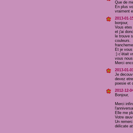
Que de mer
En plus vo
vraiment e
2013-01-15
bonjour,
Vous etes 
et j'ai do
le trouve 
couleurs.
francheme
Et je vous
:) c’était 
vous nous 
Merci enco
2013-01-01
Je decouvr
devez etre
poesie et 
2012-12-04
Bonjour,
Merci infi
l'anniversa
Elle me pla
Votre œuvr
Un remerci
délicate at