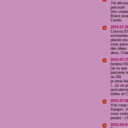
J'ai décou
parcourir.
Vos créati
Bravo pour
Carole.
2015-07-26
Coucou Eli
enchantée d
placée pou
vous pass
des idées 
deux, Chan
2015-07-15
bonjour E
j'ai vu qu
passerai t
ou 26)
je serai bi
!...(si on 
amicaleme
Gilles et 
2015-07-06
Vrai coup 
Arpajon. J
vous cont
poules :-) 
2015-04-2