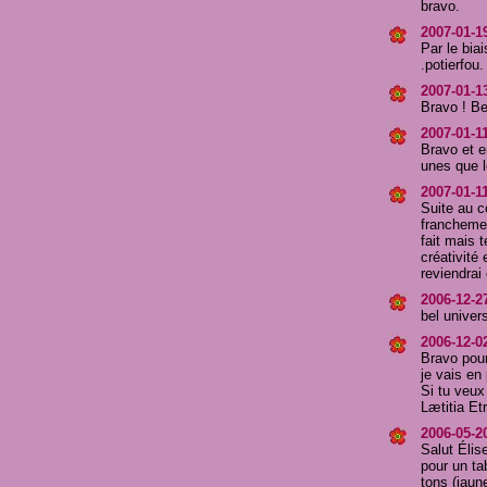
bravo.
2007-01-19
Par le bia
.potierfou.
2007-01-13
Bravo ! Be
2007-01-11
Bravo et e
unes que l
2007-01-11
Suite au c
franchemen
fait mais 
créativité
reviendrai
2006-12-27
bel univers
2006-12-02
Bravo pour
je vais en
Si tu veux
Lætitia Et
2006-05-2
Salut Élis
pour un ta
tons (jaun