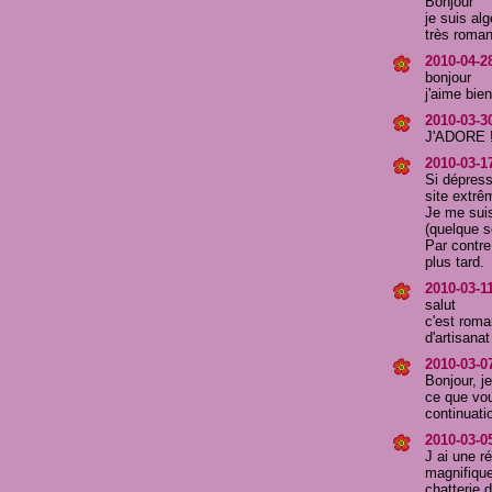
Bonjour
je suis alg
très romant
2010-04-2
bonjour
j'aime bien
2010-03-30
J'ADORE !
2010-03-1
Si dépress
site extrê
Je me sui
(quelque so
Par contre
plus tard.
2010-03-11
salut
c'est roman
d'artisana
2010-03-0
Bonjour, j
ce que vou
continuati
2010-03-05
J ai une r
magnifiques!!
chatterie 